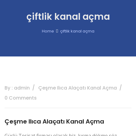
çiftlik kanal açma
Home
çiftlik kanal açma
By : admin
Çeşme Ilıca Alaçatı Kanal Açma
0 Comments
Çeşme Ilıca Alaçatı Kanal Açma
Güçlü Tesisat firması olarak biz, kırma dökme söz