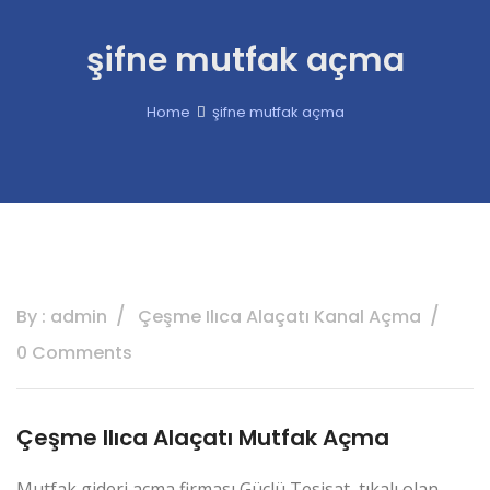
şifne mutfak açma
Home
şifne mutfak açma
By : admin
Çeşme Ilıca Alaçatı Kanal Açma
0 Comments
Çeşme Ilıca Alaçatı Mutfak Açma
Mutfak gideri açma firması Güçlü Tesisat, tıkalı olan