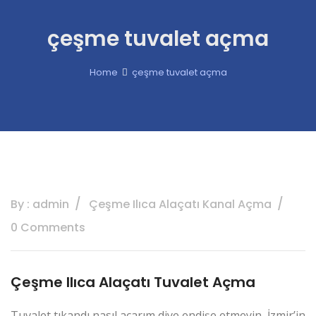
çeşme tuvalet açma
Home
çeşme tuvalet açma
By : admin
Çeşme Ilıca Alaçatı Kanal Açma
0 Comments
Çeşme Ilıca Alaçatı Tuvalet Açma
Tuvalet tıkandı nasıl açarım diye endişe etmeyin, İzmir’in