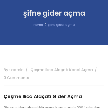
şifne gider açma
Home
şifne gider açma
By : admin
Çeşme Ilıca Alaçatı Kanal Açma
0 Comments
Çeşme Ilıca Alaçatı Gider Açma
Pis su gideri tıkanıklığı açma konusunda 2004 yılından